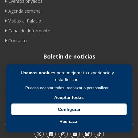
Eventos privados
Agenda semanal
Visitas al Palacio
Canal del Informante
Contacto
Boletín de noticias
Usamos cookies
para mejorar tu experiencia y
Suscribirse
estadísticas.
Puedes aceptar todas, rechazar o personalizar.
Aceptar todas
Avíso legal
|
Política de privacidad
|
Política de cookies
Configurar
Rechazar