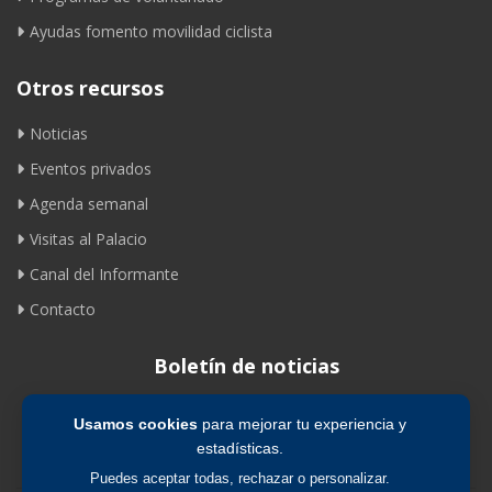
Ayudas fomento movilidad ciclista
Otros recursos
Noticias
Eventos privados
Agenda semanal
Visitas al Palacio
Canal del Informante
Contacto
Boletín de noticias
Usamos cookies
para mejorar tu experiencia y
Suscribirse
estadísticas.
Puedes aceptar todas, rechazar o personalizar.