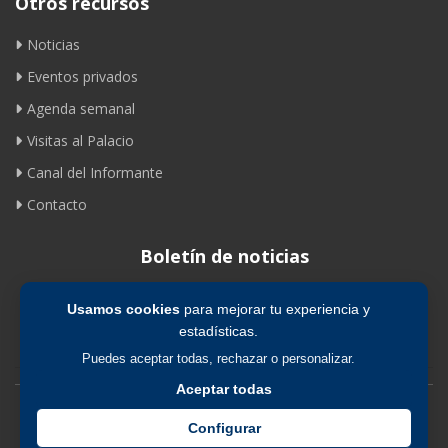
Otros recursos
Noticias
Eventos privados
Agenda semanal
Visitas al Palacio
Canal del Informante
Contacto
Boletín de noticias
Usamos cookies
para mejorar tu experiencia y
Suscribirse
estadísticas.
Puedes aceptar todas, rechazar o personalizar.
Aceptar todas
Avíso legal
|
Política de privacidad
|
Política de cookies
Configurar