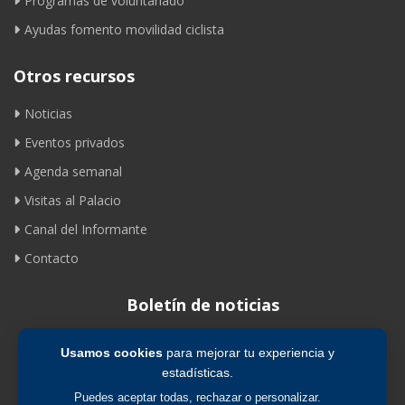
Programas de voluntariado
Ayudas fomento movilidad ciclista
Otros recursos
Noticias
Eventos privados
Agenda semanal
Visitas al Palacio
Canal del Informante
Contacto
Boletín de noticias
Usamos cookies
para mejorar tu experiencia y
Suscribirse
estadísticas.
Puedes aceptar todas, rechazar o personalizar.