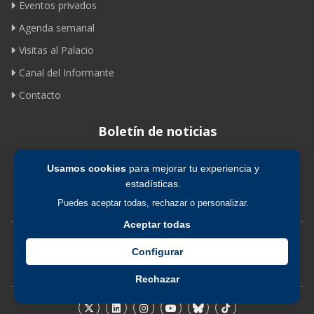
Eventos privados
Agenda semanal
Visitas al Palacio
Canal del Informante
Contacto
Boletín de noticias
Usamos cookies
para mejorar tu experiencia y
Suscribirse
estadísticas.
Puedes aceptar todas, rechazar o personalizar.
Aceptar todas
Avíso legal
|
Política de privacidad
|
Política de cookies
Configurar
Rechazar