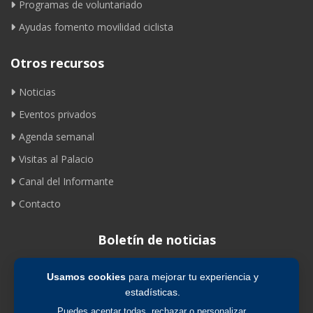
Programas de voluntariado
Ayudas fomento movilidad ciclista
Otros recursos
Noticias
Eventos privados
Agenda semanal
Visitas al Palacio
Canal del Informante
Contacto
Boletín de noticias
Usamos cookies
para mejorar tu experiencia y
Suscribirse
estadísticas.
Puedes aceptar todas, rechazar o personalizar.