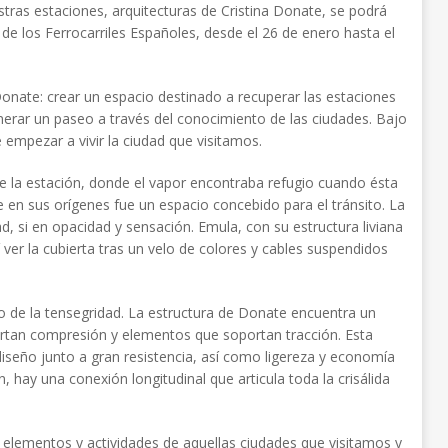
stras estaciones, arquitecturas de Cristina Donate, se podrá
 de los Ferrocarriles Españoles, desde el 26 de enero hasta el
onate: crear un espacio destinado a recuperar las estaciones
nerar un paseo a través del conocimiento de las ciudades. Bajo
e empezar a vivir la ciudad que visitamos.
 de la estación, donde el vapor encontraba refugio cuando ésta
ue en sus orígenes fue un espacio concebido para el tránsito. La
d, si en opacidad y sensación. Emula, con su estructura liviana
sí ver la cubierta tras un velo de colores y cables suspendidos
pto de la tensegridad. La estructura de Donate encuentra un
rtan compresión y elementos que soportan tracción. Esta
iseño junto a gran resistencia, así como ligereza y economía
n, hay una conexión longitudinal que articula toda la crisálida
os elementos y actividades de aquellas ciudades que visitamos y