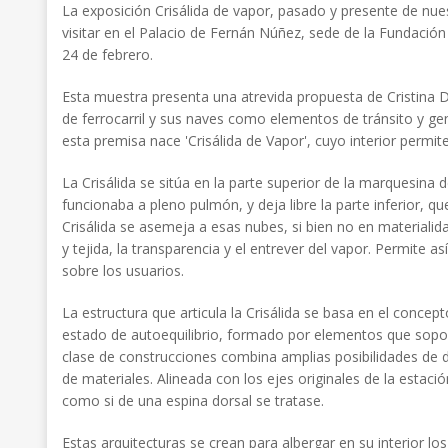
La exposición Crisálida de vapor, pasado y presente de nue
visitar en el Palacio de Fernán Núñez, sede de la Fundación
24 de febrero.
Esta muestra presenta una atrevida propuesta de Cristina D
de ferrocarril y sus naves como elementos de tránsito y ge
esta premisa nace 'Crisálida de Vapor', cuyo interior permit
La Crisálida se sitúa en la parte superior de la marquesina
funcionaba a pleno pulmón, y deja libre la parte inferior, q
Crisálida se asemeja a esas nubes, si bien no en materialida
y tejida, la transparencia y el entrever del vapor. Permite a
sobre los usuarios.
La estructura que articula la Crisálida se basa en el conce
estado de autoequilibrio, formado por elementos que sopo
clase de construcciones combina amplias posibilidades de d
de materiales. Alineada con los ejes originales de la estació
como si de una espina dorsal se tratase.
Estas arquitecturas se crean para albergar en su interior l