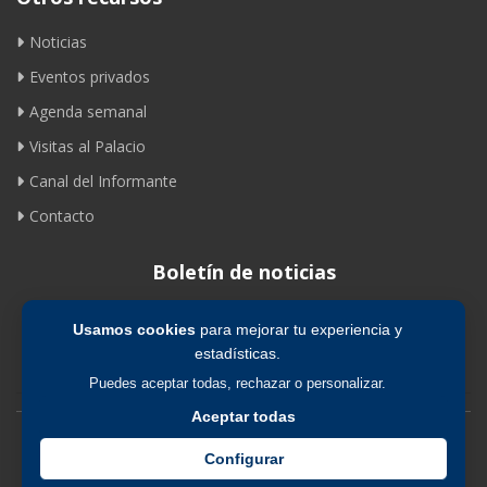
Noticias
Eventos privados
Agenda semanal
Visitas al Palacio
Canal del Informante
Contacto
Boletín de noticias
Usamos cookies
para mejorar tu experiencia y
Suscribirse
estadísticas.
Puedes aceptar todas, rechazar o personalizar.
Aceptar todas
Avíso legal
|
Política de privacidad
|
Política de cookies
Configurar