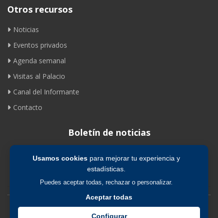
Otros recursos
Noticias
Eventos privados
Agenda semanal
Visitas al Palacio
Canal del Informante
Contacto
Boletín de noticias
Usamos cookies
para mejorar tu experiencia y
Suscribirse
estadísticas.
Puedes aceptar todas, rechazar o personalizar.
Aceptar todas
Avíso legal
|
Política de privacidad
|
Política de cookies
Configurar