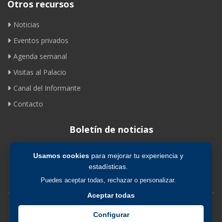
Otros recursos
Noticias
Eventos privados
Agenda semanal
Visitas al Palacio
Canal del Informante
Contacto
Boletín de noticias
Usamos cookies
para mejorar tu experiencia y
Suscribirse
estadísticas.
Puedes aceptar todas, rechazar o personalizar.
Aceptar todas
Avíso legal
|
Política de privacidad
|
Política de cookies
Configurar