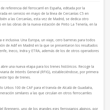
 de referencia del ferrocarril en España, editada por la
trada en servicio en mayo de la línea de Cercanías C5 en
bién a las Cercanías, esta vez de Madrid, se dedica otro
do en las obras de la nueva estación de Pinto La Tenería, en la
 inclusiva. Una Europa, un viaje, cero barreras para todos
ión de Adif en Madrid en la que se presentaron los resultados
Renfe, Ineco, Indra y ETRA, además de los de otros operadores
 abre una nueva etapa para los trenes históricos. Recoge la
oviaria de Interés General (RFIG), estableciéndose, por primera
este tipo de trenes.
lo Urbos 100 de CAF para el tranvía de Alcalá de Guadaíra,
eración similares a las que circulan en otros ferrocarriles
a del Brennero, uno de los grandes ejes ferroviarios alpinos, por