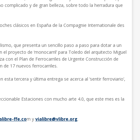
rno complicado y de gran belleza, sobre todo la herradura que
coches clásicos en España de la Compagnie Internationale des
lismo, que presenta un sencillo paso a paso para dotar a un
 el proyecto de ‘monocarril’ para Toledo del arquitecto Miguel
iza con el Plan de Ferrocarriles de Urgente Construcción de
n de 17 nuevos ferrocarriles.
n esta tercera y última entrega se acerca al ‘sentir ferroviario’,
leccionable Estaciones con mucho arte 4.0, que este mes es la
libre-ffe.co
m y
vialibre@vlibre.org
.