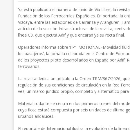
Ya está publicado el número de junio de Vía Libre, la revista
Fundación de los Ferrocarriles Españoles. En portada, la en
Vizcaya, entre las estaciones de Carranza y Aranguren. Tam
artículo de la sección Infraestructuras de la revista, centra
línea C3, que ejecuta Adif y que encaran ya su recta final.
Operadores informa sobre ‘FP1 MOTIONAL–Movilidad fluida e
los pasajeros’, la jornada celebrada en el Centro de Formac
de los proyectos piloto desarrollados en España por Adif, 
ferroviarios.
La revista dedica un artículo a la Orden TRM/367/2026, que
regulación de sus condiciones de circulación en la Red Ferr
vez, un marco jurídico propio, completo y sistemático para 
Material rodante se centra en los primeros trenes del mode
cuya flota estará compuesta por seis unidades de última gen
urbanos andaluces.
El reportaje de Internacional ilustra la evolución de la líne