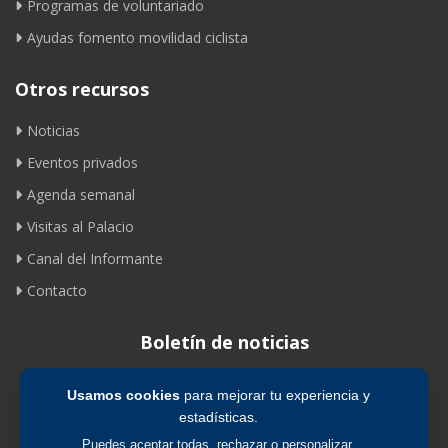
Programas de voluntariado
Ayudas fomento movilidad ciclista
Otros recursos
Noticias
Eventos privados
Agenda semanal
Visitas al Palacio
Canal del Informante
Contacto
Boletín de noticias
Usamos cookies
para mejorar tu experiencia y
Suscribirse
estadísticas.
Puedes aceptar todas, rechazar o personalizar.