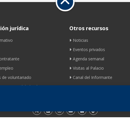
ón jurídica
Otros recursos
mativo
Noticias
Eventos privados
contratante
Agenda semanal
 empleo
Visitas al Palacio
 de voluntariado
Canal del Informante
ento movilidad ciclista
Contacto
© 2026 Fundación de los Ferrocarriles Españoles