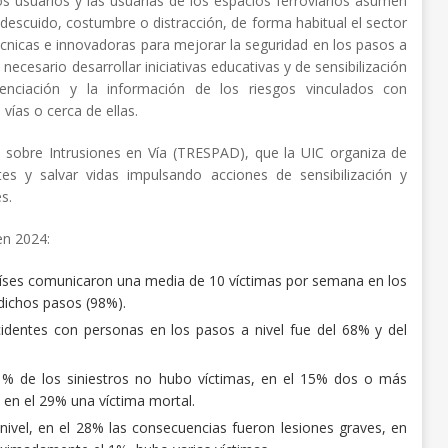
os usuarios y las usuarias de los espacios ferroviarios asumen
escuido, costumbre o distracción, de forma habitual el sector
écnicas e innovadoras para mejorar la seguridad en los pasos a
ecesario desarrollar iniciativas educativas y de sensibilización
enciación y la información de los riesgos vinculados con
vías o cerca de ellas.
ón sobre Intrusiones en Vía (TRESPAD), que la UIC organiza de
es y salvar vidas impulsando acciones de sensibilización y
s.
en 2024:
países comunicaron una media de 10 víctimas por semana en los
 dichos pasos (98%).
ccidentes con personas en los pasos a nivel fue del 68% y del
11% de los siniestros no hubo víctimas, en el 15% dos o más
 en el 29% una víctima mortal.
 nivel, en el 28% las consecuencias fueron lesiones graves, en