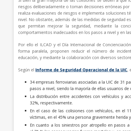
Si bien la gran mayoría de las colisiones se deben a que l
riesgos deliberadamente o toman decisiones erróneas por d
realiza evaluaciones de riesgos e implementa soluciones t
nivel. No obstante, además de las medidas de seguridad es n
que permitan mejorar la seguridad, mediante la conci
comportamientos inadecuados en los pasos a nivel y en las 
Por ello el ILCAD y el Día Internacional de Concienciaci
forma paralela, proponen reducir el número de incident
educación, y mediante la colaboración con diversos sectore
Según el
Informe de Seguridad Operacional de la UIC
, 
34 empresas ferroviarias asociadas a la UIC de 31 
pasos a nivel, siendo la mayoría de ellas usuarios de
La distribución entre accidentes con vehículos y a
32%, respectivamente.
En el caso de las colisiones con vehículos, en el 
víctimas, en el 45% una persona gravemente herida y
En cuanto a los siniestros por atropello en pasos a