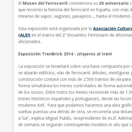
El
Museo del Ferrocarril
conmemora su
30 aniversario
c
que recorren la historia del ferrocarril en España, con más
mineras de vapor, vagones, pasajeros..., hasta el moderno 
Esta exposición está organizada por la
Asociación Cultur
(ALE!)
en el marco del 2º Encuentro Ferroviario de aficio
aficionados.
Exposición TrenBrick 2014 - ¡Viajeros al tren!
La exposición se levantará sobre una base compuesta por cas
se alzarán edificios, vías de ferrocarril, árboles, minifigura
construcción contará con más de 2.500 tramos de vía para 
forma simultánea los trenes controlados de forma automát
de los socios. Entre todos los trenes recorrerán más de 1.
trenes históricos españoles y portugueses, desde las loco
moderno AVE. 'Para que podamos hacernos una idea gráfica,
sueltas puestas una detrás de otra, se recorrería una dist
a Sur', explica Miguel Pulido, vicepresidente de ALE!. Además
de semana se seguirán construyendo modelos in situ que s