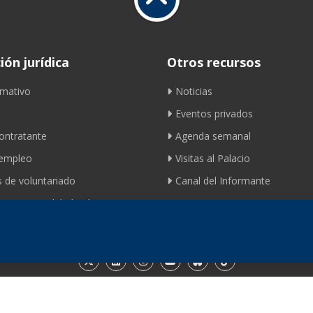
ón jurídica
Otros recursos
mativo
Noticias
Eventos privados
contratante
Agenda semanal
 empleo
Visitas al Palacio
 de voluntariado
Canal del Informante
ento movilidad ciclista
Contacto
© 2026 Fundación de los Ferrocarriles Españoles