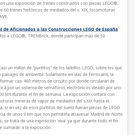
on una exposición de trenes construidos con piezas LEGO®,
 de 60 trenes históricos de mediados del s. XIX, locomotoras
AVE.
al de Aficionados a las Construcciones LEGO de España
nados a LEGO®, TRENBrick, donde participan más de 50
i un millón de “puntitos” de los ladrillos LEGO, sobre los que
s y paisajes de ambiente. Solamente en vías de ferrocarril, la
formar casi 400 metros de circuito por donde circularán de
ica por un sistema de semáforos electrónicos ideado por uno
500 km durante el fin de semana. La exposición contará con
motoras mineras de vapor de mediados del s.XIX hasta el
 si en vez de esos puntitos del suelo fueran piezas de LEGO
ancia de unos 9 km que nos permitiría atravesar Madrid de Norte
, se trata de una exposición 'viva' ya que durante todo el fin
e sumarán a la exposición.