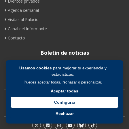
Eventos privados
Agenda semanal
Visitas al Palacio
Canal del Informante
Contacto
Boletín de noticias
Usamos cookies
para mejorar tu experiencia y
Suscribirse
estadísticas.
Puedes aceptar todas, rechazar o personalizar.
Aceptar todas
Avíso legal
|
Política de privacidad
|
Política de cookies
Configurar
Rechazar