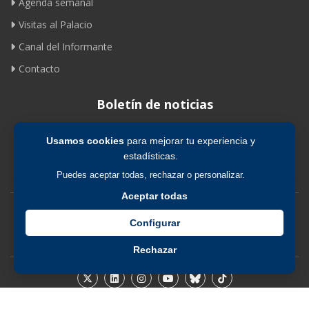
Agenda semanal
Visitas al Palacio
Canal del Informante
Contacto
Boletín de noticias
Usamos cookies
para mejorar tu experiencia y
Suscribirse
estadísticas.
Puedes aceptar todas, rechazar o personalizar.
Aceptar todas
Avíso legal
|
Política de privacidad
|
Política de cookies
Configurar
Rechazar