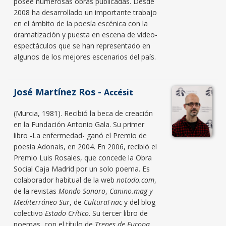
posee numerosas obras publicadas. Desde
2008 ha desarrollado un importante trabajo
en el ámbito de la poesía escénica con la
dramatización y puesta en escena de vídeo-
espectáculos que se han representado en
algunos de los mejores escenarios del país.
José Martínez Ros -
Accésit
(Murcia, 1981). Recibió la beca de creación
en la Fundación Antonio Gala. Su primer
libro -La enfermedad- ganó el Premio de
poesía Adonais, en 2004. En 2006, recibió el
Premio Luis Rosales, que concede la Obra
Social Caja Madrid por un solo poema. Es
colaborador habitual de la web
notodo.com
,
de la revistas
Mondo Sonoro
,
Canino.mag y
Mediterráneo Sur
, de
CulturaFnac
y del blog
colectivo
Estado Crítico
. Su tercer libro de
poemas, con el título de
Trenes de Europa
,